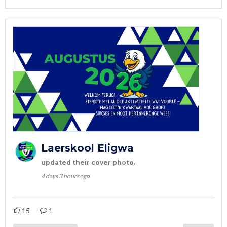
Laerskool Eligwa
updated their cover photo.
4 days 3 hours ago
15
1