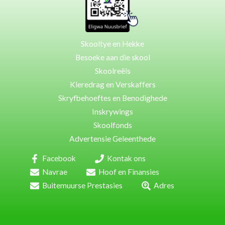
Skooltye en Hekke
Besoeke aan die skool
Skoolreëls
Kleredrag en Verskaffers
Skryfbehoeftes en Benodighede
Inskrywings
Skoolfonds
Advertensie Geleenthede
Facebook
Kontak ons
Navrae
Hoof en Finansies
Buitemuurse Prestasies
Adres