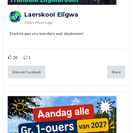
Laerskool Eligwa
4 days 4 hours ago
Sterkte aan ons leerders wat deelneem!
28
1
View on Facebook
Share