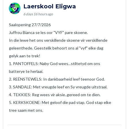
Laerskool Eligwa
6 days 16 hours ago
Saalopening 27/7/2026
Juffrou Bianca se les oor "VYF" pare skoene.
In die lewe het ons verskillende skoene vir verskillende
geleenthede. Geestelik behoort ons al "vyf" elke dag
gelyk aan te trek!
1. PANTOFFELS: Naby God wees...stiltetyd om ons
batterye te herlaai.
2. REËNSTEWELS: In dankbaarheid leef teenoor God.
3. SANDALE: Met vreugde leef en Sy vreugde uitstraal.
4. TEKKIES: Reg wees vir aksie..gereed om te dien.
5. KERKSKOENE: Met geloof die pad stap. God stap elke
tree saam met ons.