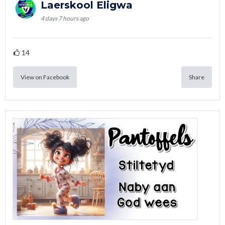
Laerskool Eligwa
4 days 7 hours ago
14
View on Facebook
Share